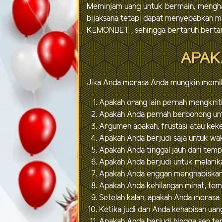
Meminjam uang untuk bermain, menghab
bijaksana tetapi dapat menyebabkan ma
KEMONBET , sehingga bertaruh berta
APAK
Jika Anda merasa Anda mungkin memili
Apakah orang lain pernah mengkrit
Apakah Anda pernah berbohong untu
Argumen apakah, frustasi atau kek
Apakah Anda berjudi saja untuk wa
Apakah Anda tinggal jauh dari tempa
Apakah Anda berjudi untuk melarik
Apakah Anda enggan menghabiskan 'u
Apakah Anda kehilangan minat, tema
Setelah kalah, apakah Anda meras
Ketika judi dan Anda kehabisan uan
Apakah Anda berjudi hingga sen ter