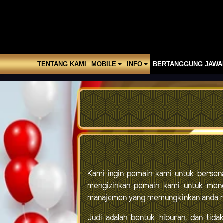
TENTANG KAMI
MOBILE
INFO
BERTANGGUNG JAWA
Kami ingin pemain kami untuk berse
mengizinkan pemain kami untuk men
manajemen yang memungkinkan anda me
Judi adalah bentuk hiburan, dan tid