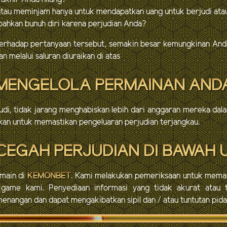
tau meminjam hanya untuk mendapatkan uang untuk berjudi ata
ahkan bunuh diri karena perjudian Anda?
rhadap pertanyaan tersebut, semakin besar kemungkinan Anda 
 melalui saluran diuraikan di atas
MENGELOLA PERMAINAN AND
udi, tidak jarang menghabiskan lebih dari anggaran mereka d
kan untuk memastikan pengeluaran perjudian terjangkau.
EGAH PERJUDIAN DI BAWAH
rmain di
KEMONBET
. Kami melakukan pemeriksaan untuk memas
 game kami. Penyediaan informasi yang tidak akurat atau t
nangan dan dapat mengakibatkan sipil dan / atau tuntutan pida