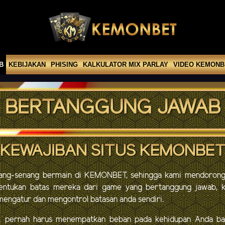
B
KEBIJAKAN
PHISING
KALKULATOR MIX PARLAY
VIDEO KEMONB
BERTANGGUNG JAWAB
KEWAJIBAN SITUS KEMONBE
nang-senang bermain di KEMONBET, sehingga kami mendoron
entukan batas mereka dari game yang bertanggung jawab, 
ngatur dan mengontrol batasan anda sendiri.
ak pernah harus menempatkan beban pada kehidupan Anda bai