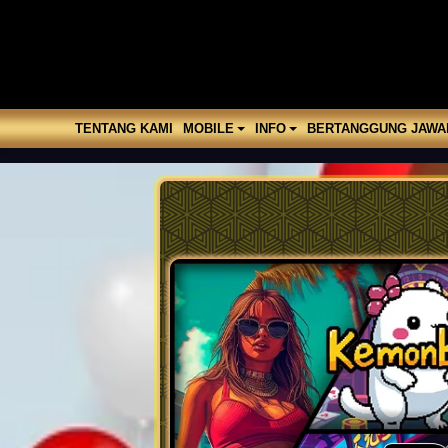
TENTANG KAMI
MOBILE
INFO
BERTANGGUNG JAWA