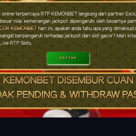
udi online terpercaya RTP KEMONBET langsung dari partner Excl
 besar nilai kemenangan jackpot dipengaruhi oleh besarnya per
ACOR KEMONBET
hari ini, apakah anda tahu apa yang dimaksud
angat berpengaruh terhadap jackpot dari slot gacor? Mari kita
ive RTP Slots.
DAFTAR
KEMONBET DISEMBUR CUAN
DAK PENDING & WITHDRAW PA