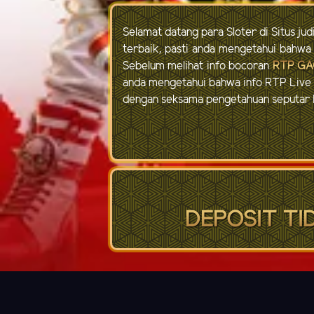
Selamat datang para Sloter di Situs j
terbaik, pasti anda mengetahui bahwa
Sebelum melihat info bocoran
RTP G
anda mengetahui bahwa info RTP Live s
dengan seksama pengetahuan seputar L
DEPOSIT TI